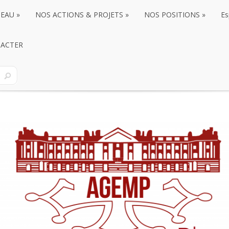
SEAU
»
NOS ACTIONS & PROJETS
»
NOS POSITIONS
»
Es
SEAU
ACTER
»
NOS ACTIONS & PROJETS
»
NOS POSITIONS
»
Es
ACTER