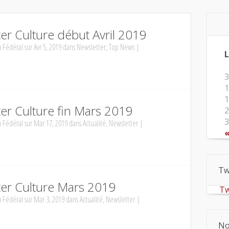
er Culture début Avril 2019
 Fédéral
sur Avr 5, 2019 dans
Newsletter
,
Top News
|
L
3
1
1
er Culture fin Mars 2019
2
3
 Fédéral
sur Mar 17, 2019 dans
Actualité
,
Newsletter
|
«
Tw
ter Culture Mars 2019
Tw
 Fédéral
sur Mar 3, 2019 dans
Actualité
,
Newsletter
|
No