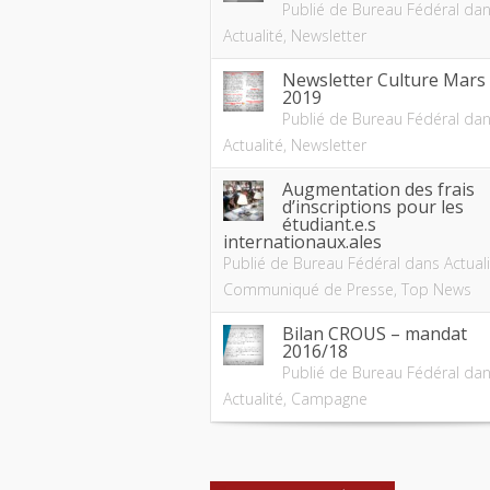
Publié de
Bureau Fédéral
dan
Actualité
,
Newsletter
Newsletter Culture Mars
2019
Publié de
Bureau Fédéral
dan
Actualité
,
Newsletter
Augmentation des frais
d’inscriptions pour les
étudiant.e.s
internationaux.ales
Publié de
Bureau Fédéral
dans
Actual
Communiqué de Presse
,
Top News
Bilan CROUS – mandat
2016/18
Publié de
Bureau Fédéral
dan
Actualité
,
Campagne