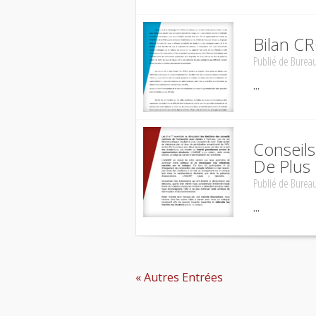
Bilan C
Publié de
Bureau
...
Conseils
De Plus
Publié de
Bureau
...
« Autres Entrées