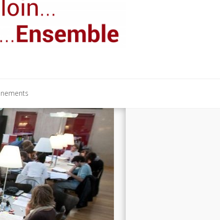
énements
énements