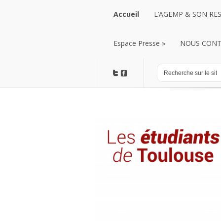
Accueil
L’AGEMP & SON RE
Accueil
Espace Presse
L’AGEMP & SON RE
»
NOUS CONT
Espace Presse
»
NOUS CONT