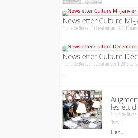
Newsletter Culture Mi-
Publié de
Bureau Fédéral
sur Jan 13, 2019 dan
Newsletter Culture D
Publié de
Bureau Fédéral
sur Déc 1, 2018 dans
...
Augmenta
les étud
Publié de
Bureau
News
|
Lien...