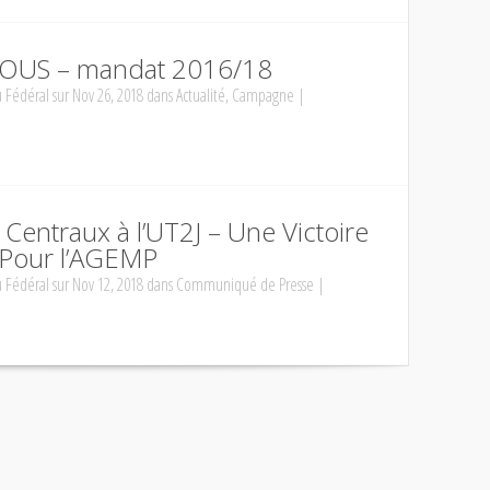
ROUS – mandat 2016/18
 Fédéral
sur Nov 26, 2018 dans
Actualité
,
Campagne
|
 Centraux à l’UT2J – Une Victoire
 Pour l’AGEMP
 Fédéral
sur Nov 12, 2018 dans
Communiqué de Presse
|