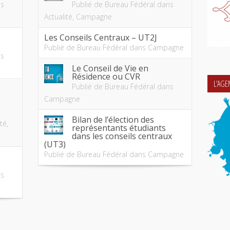
s
Publié de
Bureau Fédéral
dans
Actualité
,
Campagne
Les Conseils Centraux – UT2J
Publié de
Bureau Fédéral
dans
Campagne
s
Le Conseil de Vie en
Résidence ou CVR
L’AG
Publié de
Bureau Fédéral
dans
Campagne
Bilan de l’élection des
ité
,
représentants étudiants
dans les conseils centraux
(UT3)
Publié de
Bureau Fédéral
dans
Campagne
s