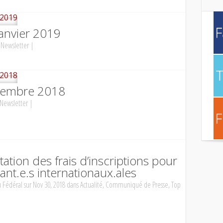
Janvier 2019
s
Newsletter
|
écembre 2018
Newsletter
|
tion des frais d’inscriptions pour
iant.e.s internationaux.ales
 Fédéral
sur Nov 30, 2018 dans
Actualité
,
Communiqué de Presse
,
Top