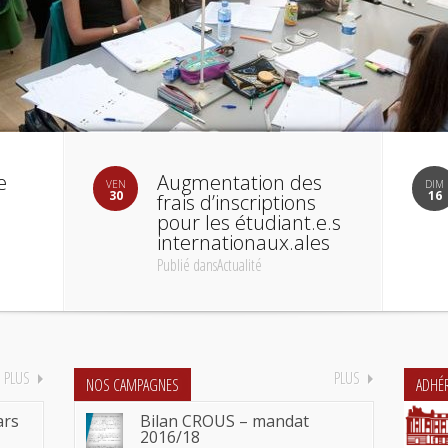
e
Augmentation des
VEN
DIM
30
16
frais d’inscriptions
pour les étudiant.e.s
internationaux.ales
Publié dansActualité
PLUS
PLUS
NOS CAMPAGNES
ADHÉ
ars
Bilan CROUS – mandat
2016/18